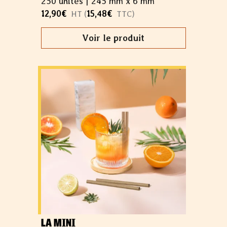
250 unités |
245 mm x 6 mm
12,90
€
15,48
€
HT (
TTC)
Voir le produit
LA MINI