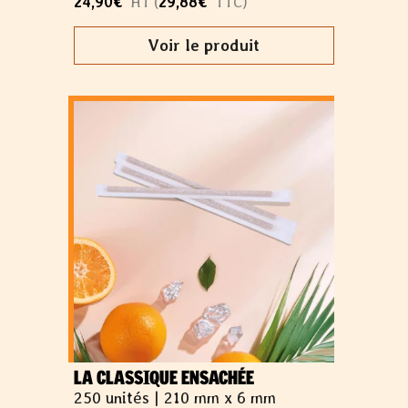
24,90
€
29,88
€
HT (
TTC)
Voir le produit
LA CLASSIQUE ENSACHÉE
250 unités |
210 mm x 6 mm