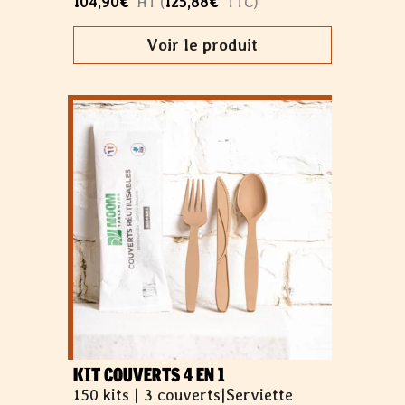
104,90
€
125,88
€
HT (
TTC)
Voir le produit
KIT COUVERTS 4 EN 1
150 kits |
3 couverts
|
Serviette