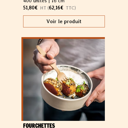
400 unités |
16 cm
51,80
€
62,16
€
HT (
TTC)
Voir le produit
FOURCHETTES